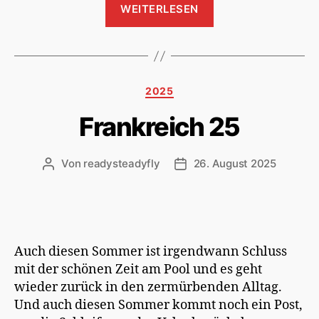
WEITERLESEN
wir
machen
jetzt
einfach
Kategorien
2025
das
Beste
Frankreich 25
draus“
Von
readysteadyfly
26. August 2025
Beitragsautor
Veröffentlichungsdatum
Auch diesen Sommer ist irgendwann Schluss
mit der schönen Zeit am Pool und es geht
wieder zurück in den zermürbenden Alltag.
Und auch diesen Sommer kommt noch ein Post,