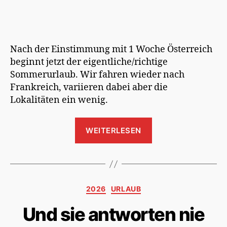
Nach der Einstimmung mit 1 Woche Österreich
beginnt jetzt der eigentliche/richtige
Sommerurlaub. Wir fahren wieder nach
Frankreich, variieren dabei aber die
Lokalitäten ein wenig.
„Es
WEITERLESEN
austert
wieder
–
La
Kategorien
2026
URLAUB
France
2026“
Und sie antworten nie