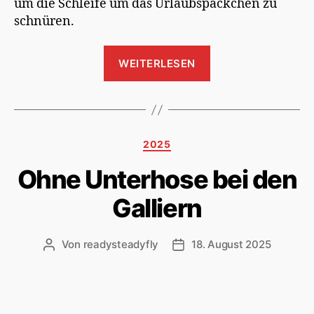
um die Schleife um das Urlaubspäckchen zu
schnüren.
„Frankreich
WEITERLESEN
25“
Kategorien
2025
Ohne Unterhose bei den
Galliern
Von
readysteadyfly
18. August 2025
Beitragsautor
Veröffentlichungsdatum