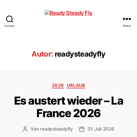
Suchen
Menü
Ready
Steady
Fly
Autor:
readysteadyfly
Kategorien
2026
URLAUB
Es austert wieder – La
France 2026
Von
readysteadyfly
31. Juli 2026
Beitragsautor
Veröffentlichungsdatum