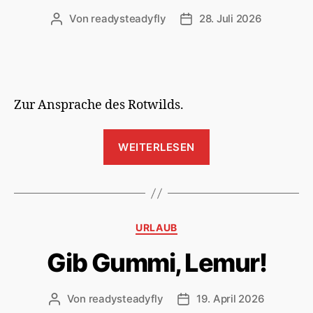
Von
readysteadyfly
28. Juli 2026
Beitragsautor
Veröffentlichungsdatum
Zur Ansprache des Rotwilds.
„Und
WEITERLESEN
sie
antworten
nie“
Kategorien
URLAUB
Gib Gummi, Lemur!
Von
readysteadyfly
19. April 2026
Beitragsautor
Veröffentlichungsdatum