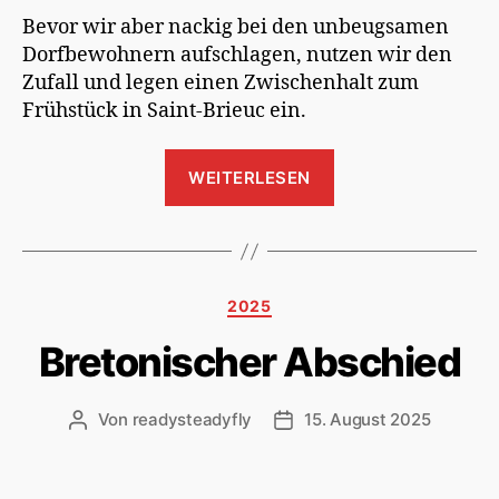
Bevor wir aber nackig bei den unbeugsamen
Dorfbewohnern aufschlagen, nutzen wir den
Zufall und legen einen Zwischenhalt zum
Frühstück in Saint-Brieuc ein.
„Ohne
WEITERLESEN
Unterhose
bei
den
Galliern“
Kategorien
2025
Bretonischer Abschied
Von
readysteadyfly
15. August 2025
Beitragsautor
Veröffentlichungsdatum