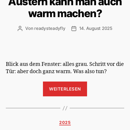
Austern kann man auch
warm machen?
Von
readysteadyfly
14. August 2025
Beitragsautor
Veröffentlichungsdatum
Blick aus dem Fenster: alles grau. Schritt vor die
Tür: aber doch ganz warm. Was also tun?
„Austern
WEITERLESEN
kann
man
auch
warm
Kategorien
2025
machen?“