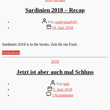
Sardinien 2018 – Recap
Beitragsautor
Von
readysteadyfly
Veröffentlichungsdatum
10. Juni 2018
Sardinien 2018 is in the books. Zeit für ein Fazit.
„Sardinien
Weiterlesen
2018
–
Kategorien
2018
Recap“
Jetzt ist aber auch mal Schluss
Beitragsautor
Von
tobi
Veröffentlichungsdatum
5. Juni 2018
zu
1 Kommentar
Jetzt
ist
aber