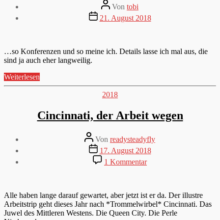
Beitragsautor
Von
tobi
Veröffentlichungsdatum
21. August 2018
…so Konferenzen und so meine ich. Details lasse ich mal aus, die
sind ja auch eher langweilig.
„Bißchen
Weiterlesen
anstrengend
ist
Kategorien
2018
das
ja
Cincinnati, der Arbeit wegen
schon…“
Beitragsautor
Von
readysteadyfly
Veröffentlichungsdatum
17. August 2018
zu
1 Kommentar
Cincinnati,
der
Arbeit
wegen
Alle haben lange darauf gewartet, aber jetzt ist er da. Der illustre
Arbeitstrip geht dieses Jahr nach *Trommelwirbel* Cincinnati. Das
Juwel des Mittleren Westens. Die Queen City. Die Perle