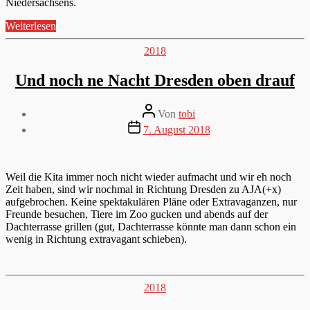
Niedersachsens.
„Cincinnati,
Weiterlesen
der
Arbeit
Kategorien
2018
wegen“
Und noch ne Nacht Dresden oben drauf
Beitragsautor
Von
tobi
Veröffentlichungsdatum
7. August 2018
Weil die Kita immer noch nicht wieder aufmacht und wir eh noch
Zeit haben, sind wir nochmal in Richtung Dresden zu AJA(+x)
aufgebrochen. Keine spektakulären Pläne oder Extravaganzen, nur
Freunde besuchen, Tiere im Zoo gucken und abends auf der
Dachterrasse grillen (gut, Dachterrasse könnte man dann schon ein
wenig in Richtung extravagant schieben).
Kategorien
2018