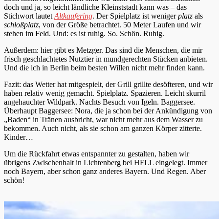
doch und ja, so leicht ländliche Kleinststadt kann was – das
Stichwort lautet
Altkaufering
. Der Spielplatz ist weniger
platz
als
schloßplatz
, von der Größe betrachtet. 50 Meter Laufen und wir
stehen im Feld. Und: es ist ruhig. So. Schön. Ruhig.
Außerdem: hier gibt es Metzger. Das sind die Menschen, die mir
frisch geschlachtetes Nutztier in mundgerechten Stücken anbieten.
Und die ich in Berlin beim besten Willen nicht mehr finden kann.
Fazit: das Wetter hat mitgespielt, der Grill grillte desöfteren, und wir
haben relativ wenig gemacht. Spielplatz. Spazieren. Leicht skurril
angehauchter Wildpark. Nachts Besuch von Igeln. Baggersee.
Überhaupt Baggersee: Nora, die ja schon bei der Ankündigung von
„Baden“ in Tränen ausbricht, war nicht mehr aus dem Wasser zu
bekommen. Auch nicht, als sie schon am ganzen Körper zitterte.
Kinder…
Um die Rückfahrt etwas entspannter zu gestalten, haben wir
übrigens Zwischenhalt in Lichtenberg bei HFLL eingelegt. Immer
noch Bayern, aber schon ganz anderes Bayern. Und Regen. Aber
schön!