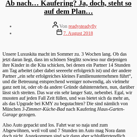
Ab nach… Kaufering? Ja, doch, steht so
auf dem Plan…
Beitragsautor
Von
readysteadyfly
Veröffentlichungsdatum
7. August 2018
Unsere Luxuskita macht im Sommer zu. 3 Wochen lang. Ob das
jetzt daran liegt, dass im schönen Steglitz sowieso nur diejenigen
ihre Kinder in die Kita schicken, bei denen ein Partner 14 Stunden
am Tag arbeitet (aber dabei seeeeehr erfolgreich ist) und der andere
Partner „ein sehr erfolgreiches kleines Familienunternehmen führt“,
und die Betreuung entsprechend weniger notwendig, als vielmehr
ganz nett ist, oder ob da andere Gründe dahinterstehen, nun, darüber
lässt sich streiten. Das war ein sehr langer Satz, nebenbei. Egal, wir
mussten auf jeden Fall Zeit füllen, und was bietet sich da mehr an,
als das Upgrade bei KMY zu begutachten? Die sind nämlich von
München
3-Zimmer-Küche-Bad
nach Kaufering
Haus-Garten-
Garage
gezogen.
Also Auto gepackt und los. Fahrt war so naja und zum
Abgewöhnen, weil voll und 7 Stunden im Auto mag Nora dann
doch nicht. Angekommen sind wir dann aber schlußletztendlich