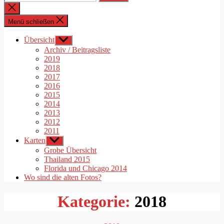
nach:
Suche
schließen
Menü schließen
Übersicht
Untermenü
anzeigen
Archiv / Beitragsliste
2019
2018
2017
2016
2015
2014
2013
2012
2011
Karten
Untermenü
anzeigen
Grobe Übersicht
Thailand 2015
Florida und Chicago 2014
Wo sind die alten Fotos?
Kategorie:
2018