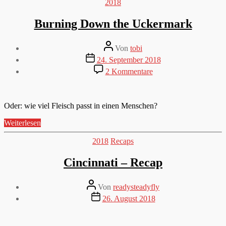
Kategorien
2018
Burning Down the Uckermark
Beitragsautor
Von
tobi
Veröffentlichungsdatum
24. September 2018
zu
2 Kommentare
Burning
Down
the
Uckermark
Oder: wie viel Fleisch passt in einen Menschen?
„Burning
Weiterlesen
Down
the
Kategorien
2018
Recaps
Uckermark“
Cincinnati – Recap
Beitragsautor
Von
readysteadyfly
Veröffentlichungsdatum
26. August 2018