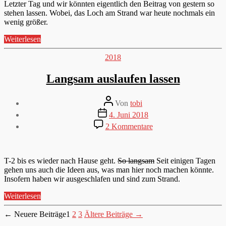
auch
Letzter Tag und wir könnten eigentlich den Beitrag von gestern so
mal
stehen lassen. Wobei, das Loch am Strand war heute nochmals ein
Schluss
wenig größer.
„Jetzt
Weiterlesen
ist
aber
Kategorien
2018
auch
mal
Langsam auslaufen lassen
Schluss“
Beitragsautor
Von
tobi
Veröffentlichungsdatum
4. Juni 2018
zu
2 Kommentare
Langsam
auslaufen
lassen
T-2 bis es wieder nach Hause geht.
So langsam
Seit einigen Tagen
gehen uns auch die Ideen aus, was man hier noch machen könnte.
Insofern haben wir ausgeschlafen und sind zum Strand.
„Langsam
Weiterlesen
auslaufen
Seitennummerierung
lassen“
←
Neuere
Beiträge
1
2
3
Ältere
Beiträge
→