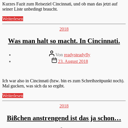
Kurzes Fazit zum Reiseziel Cincinnati, und ob man das jetzt auf
seiner Liste unbedingt braucht.
„Cincinnati
Weiterlesen
–
Recap“
Kategorien
2018
Was man halt so macht. In Cincinnati.
Beitragsautor
Von
readysteadyfly
Veröffentlichungsdatum
23. August 2018
Ich war also in Cincinnati (bzw. bin es zum Schreibzeitpunkt noch).
Mal gucken, was sich da so ergibt.
„Was
Weiterlesen
man
halt
Kategorien
2018
so
macht.
Bißchen anstrengend ist das ja schon…
In
Cincinnati.“