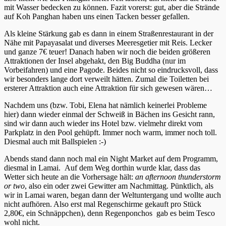
mit Wasser bedecken zu können. Fazit vorerst: gut, aber die Strände
auf Koh Panghan haben uns einen Tacken besser gefallen.
Als kleine Stärkung gab es dann in einem Straßenrestaurant in der
Nähe mit Papayasalat und diverses Meeresgetier mit Reis. Lecker
und ganze 7€ teuer! Danach haben wir noch die beiden größeren
Attraktionen der Insel abgehakt, den Big Buddha (nur im
Vorbeifahren) und eine Pagode. Beides nicht so eindrucksvoll, dass
wir besonders lange dort verweilt hätten. Zumal die Toiletten bei
ersterer Attraktion auch eine Attraktion für sich gewesen wären…
Nachdem uns (bzw. Tobi, Elena hat nämlich keinerlei Probleme
hier) dann wieder einmal der Schweiß in Bächen ins Gesicht rann,
sind wir dann auch wieder ins Hotel bzw. vielmehr direkt vom
Parkplatz in den Pool gehüpft. Immer noch warm, immer noch toll.
Diesmal auch mit Ballspielen :-)
Abends stand dann noch mal ein Night Market auf dem Programm,
diesmal in Lamai. Auf dem Weg dorthin wurde klar, dass das
Wetter sich heute an die Vorhersage hält:
an afternoon thunderstorm
or two
, also ein oder zwei Gewitter am Nachmittag. Pünktlich, als
wir in Lamai waren, began dann der Weltuntergang und wollte auch
nicht aufhören. Also erst mal Regenschirme gekauft pro Stück
2,80€, ein Schnäppchen), denn Regenponchos gab es beim Tesco
wohl nicht.