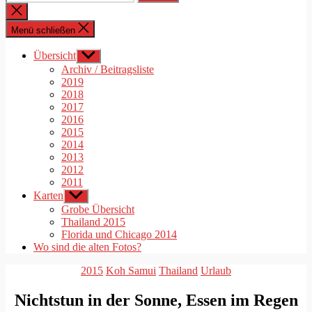
nach:
Suche
schließen
Menü schließen
Übersicht
Untermenü
anzeigen
Archiv / Beitragsliste
2019
2018
2017
2016
2015
2014
2013
2012
2011
Karten
Untermenü
anzeigen
Grobe Übersicht
Thailand 2015
Florida und Chicago 2014
Wo sind die alten Fotos?
Kategorien
2015
Koh Samui
Thailand
Urlaub
Nichtstun in der Sonne, Essen im Regen