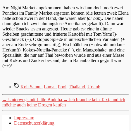
Am Night Market angekommen, haben wir dann doch noch zwei
Ponchos im Family Market ergattern können (die letzten zwei; Elena
hatte schon zwei in der Hand, die waren aber
for baby.
Die haben
dann glaub ich zwei ahnungslose Amerikaner gekauft). Dann war
wieder Snacks testen angesagt. Heute gab es: eine in dünne
Scheiben geschnittene und frittierte Kartoffel mit Tom Yam(?)-
Geschmack (+), Oktopus-Spieße in unterschiedlichen Varianten (+
aber am Ende sehr gummiartig), Fischbällchen (+ obwohl unklarer
Herkunft), Kokos-Nutella-Pancake (+), ein Mangoshake, und eine
Spezialität, die nur auf Thai beworben wurde und aus einer Masse
mit Kokos und Zucker bestand, die in Bananblättern gegrillt wird
(++)!
Schlagwörter
Koh Samui
,
Lamai
,
Pool
,
Thailand
,
Urlaub
←
Unterwegs mit Little Buddha
→
Ich brauche kein Taxi, und ich
möchte auch keine Drogen kaufen
Impressum
Datenschutzerklärung