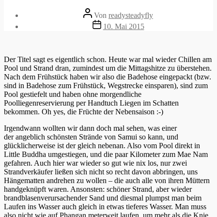
Beitragsautor
Von
readysteadyfly
Veröffentlichungsdatum
10. Mai 2015
Der Titel sagt es eigentlich schon. Heute war mal wieder Chillen am
Pool und Strand dran, zumindest um die Mittagshitze zu überstehen.
Nach dem Frühstück haben wir also die Badehose eingepackt (bzw.
sind in Badehose zum Frühstück, Wegstrecke einsparen), sind zum
Pool gestiefelt und haben ohne morgendliche
Poolliegenreservierung per Handtuch Liegen im Schatten
bekommen. Oh yes, die Früchte der Nebensaison :-)
Irgendwann wollten wir dann doch mal sehen, was einer
der angeblich schönsten Strände von Samui so kann, und
glücklicherweise ist der gleich nebenan. Also vom Pool direkt in
Little Buddha umgestiegen, und die paar Kilometer zum Mae Nam
gefahren. Auch hier war wieder so gut wie nix los, nur zwei
Strandverkäufer ließen sich nicht so recht davon abbringen, uns
Hängematten andrehen zu wollen – die auch alle von ihren Müttern
handgeknüpft waren. Ansonsten: schöner Strand, aber wieder
brandblasenverursachender Sand und diesmal plumpst man beim
Laufen ins Wasser auch gleich in etwas tieferes Wasser. Man muss
also nicht wie auf Phangan meterweit laufen, um mehr als die Knie