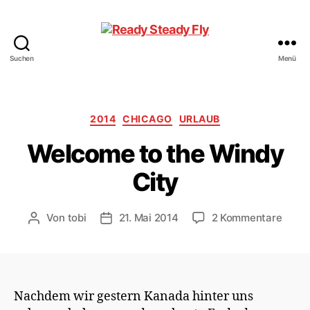
Suchen
Menü
Ready
Steady
Fly
Kategorien
2014
CHICAGO
URLAUB
Welcome to the Windy
City
zu
Von
tobi
21. Mai 2014
2 Kommentare
Beitragsautor
Veröffentlichungsdatum
Welc
to
the
Wind
City
Nachdem wir gestern Kanada hinter uns