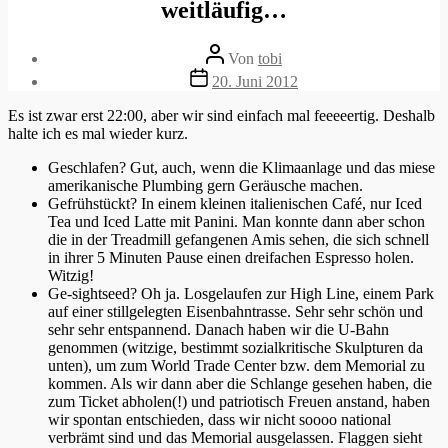
weitläufig…
Beitragsautor
Von
tobi
Veröffentlichungsdatum
20. Juni 2012
Es ist zwar erst 22:00, aber wir sind einfach mal feeeeertig. Deshalb
halte ich es mal wieder kurz.
Geschlafen? Gut, auch, wenn die Klimaanlage und das miese
amerikanische Plumbing gern Geräusche machen.
Gefrühstückt? In einem kleinen italienischen Café, nur Iced
Tea und Iced Latte mit Panini. Man konnte dann aber schon
die in der Treadmill gefangenen Amis sehen, die sich schnell
in ihrer 5 Minuten Pause einen dreifachen Espresso holen.
Witzig!
Ge-sightseed? Oh ja. Losgelaufen zur High Line, einem Park
auf einer stillgelegten Eisenbahntrasse. Sehr sehr schön und
sehr sehr entspannend. Danach haben wir die U-Bahn
genommen (witzige, bestimmt sozialkritische Skulpturen da
unten), um zum World Trade Center bzw. dem Memorial zu
kommen. Als wir dann aber die Schlange gesehen haben, die
zum Ticket abholen(!) und patriotisch Freuen anstand, haben
wir spontan entschieden, dass wir nicht soooo national
verbrämt sind und das Memorial ausgelassen. Flaggen sieht