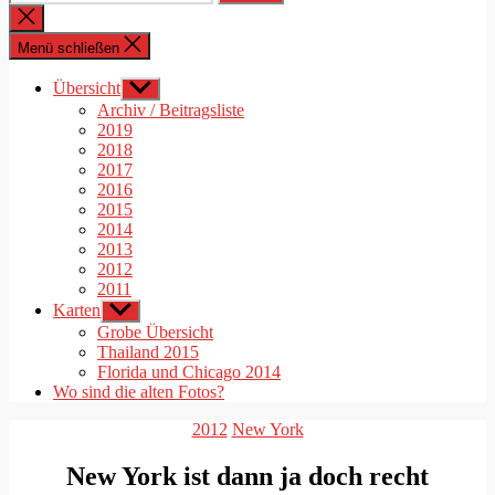
nach:
Suche
schließen
Menü schließen
Übersicht
Untermenü
anzeigen
Archiv / Beitragsliste
2019
2018
2017
2016
2015
2014
2013
2012
2011
Karten
Untermenü
anzeigen
Grobe Übersicht
Thailand 2015
Florida und Chicago 2014
Wo sind die alten Fotos?
Kategorien
2012
New York
New York ist dann ja doch recht