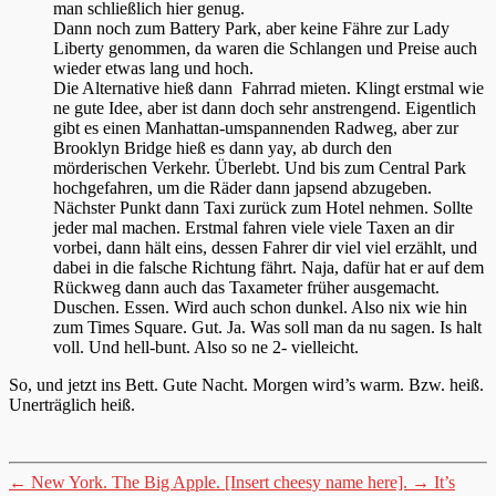
man schließlich hier genug.
Dann noch zum Battery Park, aber keine Fähre zur Lady
Liberty genommen, da waren die Schlangen und Preise auch
wieder etwas lang und hoch.
Die Alternative hieß dann Fahrrad mieten. Klingt erstmal wie
ne gute Idee, aber ist dann doch sehr anstrengend. Eigentlich
gibt es einen Manhattan-umspannenden Radweg, aber zur
Brooklyn Bridge hieß es dann yay, ab durch den
mörderischen Verkehr. Überlebt. Und bis zum Central Park
hochgefahren, um die Räder dann japsend abzugeben.
Nächster Punkt dann Taxi zurück zum Hotel nehmen. Sollte
jeder mal machen. Erstmal fahren viele viele Taxen an dir
vorbei, dann hält eins, dessen Fahrer dir viel viel erzählt, und
dabei in die falsche Richtung fährt. Naja, dafür hat er auf dem
Rückweg dann auch das Taxameter früher ausgemacht.
Duschen. Essen. Wird auch schon dunkel. Also nix wie hin
zum Times Square. Gut. Ja. Was soll man da nu sagen. Is halt
voll. Und hell-bunt. Also so ne 2- vielleicht.
So, und jetzt ins Bett. Gute Nacht. Morgen wird’s warm. Bzw. heiß.
Unerträglich heiß.
←
New York. The Big Apple. [Insert cheesy name here].
→
It’s