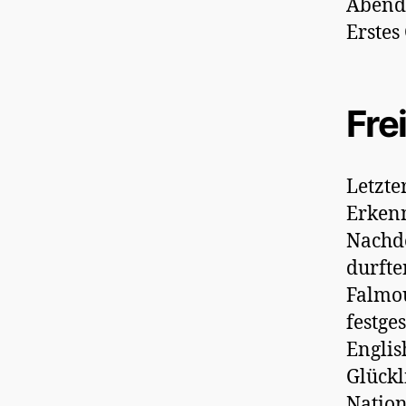
Abend
Erstes 
Fre
Letzte
Erkenn
Nachde
durfte
Falmou
festge
Englis
Glückl
Nation