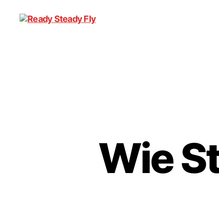
Ready
Steady
Fly
Wie St