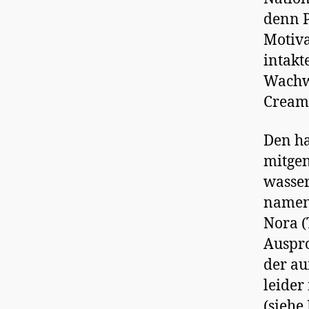
denn P
Motiva
intakt
Wachw
Cream 
Den h
mitge
wasser
namen
Nora (
Auspro
der au
leider
(siehe