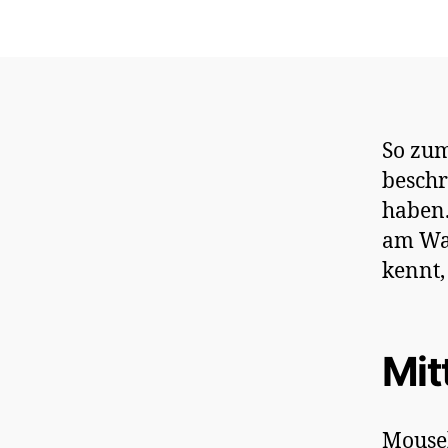
So zu
beschr
haben.
am Wa
kennt,
Mit
Mouseh