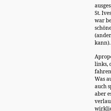
ausges
St. Ive
war be
schöne
(ander
kann).
Apropo
links,
fahren
Was au
auch s
aber e
verlau
wirkli