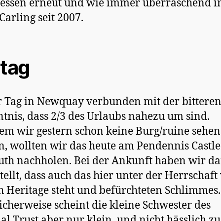
essen erneut und wie immer überraschend i
Carling seit 2007.
itag
r Tag in Newquay verbunden mit der bittere
tnis, dass 2/3 des Urlaubs nahezu um sind.
m wir gestern schon keine Burg/ruine sehen
n, wollten wir das heute am Pendennis Castle
th nachholen. Bei der Ankunft haben wir d
stellt, dass auch das hier unter der Herrschaft
h Heritage steht und befürchteten Schlimmes.
icherweise scheint die kleine Schwester des
al Trust aber nur klein, und nicht hässlich zu