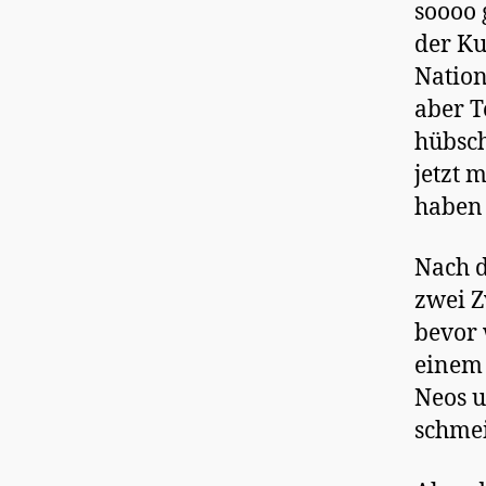
soooo 
der Ku
Nation
aber T
hübsch
jetzt 
haben 
Nach d
zwei Z
bevor 
einem 
Neos u
schme