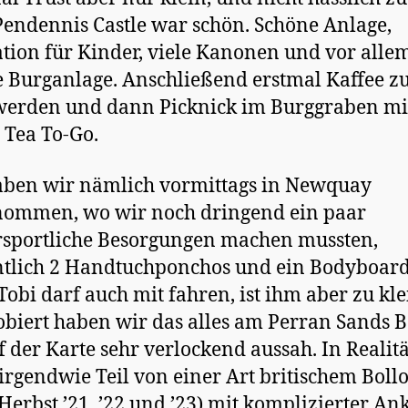
endennis Castle war schön. Schöne Anlage,
tion für Kinder, viele Kanonen und vor alle
e Burganlage. Anschließend erstmal Kaffee 
erden und dann Picknick im Burggraben mi
Tea To-Go.
aben wir nämlich vormittags in Newquay
nommen, wo wir noch dringend ein paar
sportliche Besorgungen machen mussten,
tlich 2 Handtuchponchos und ein Bodyboard
Tobi darf auch mit fahren, ist ihm aber zu kle
biert haben wir das alles am Perran Sands B
f der Karte sehr verlockend aussah. In Realitä
 irgendwie Teil von einer Art britischem Boll
 Herbst ’21, ’22 und ’23) mit komplizierter An