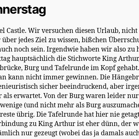
nerstag
el Castle. Wir versuchen diesen Urlaub, nicht 
 über jedes Ziel zu wissen, bißchen Überrsc
 auch noch sein. Irgendwie haben wir also zu 
tag hauptsächlich die Stichworte King Arthur
rücke, Burg und Tafelrunde im Kopf gehabt
an kann nicht immer gewinnen. Die Hängeb
genieuristisch sicher beeindruckend, aber irg
r als erwartet. Von der Burg waren leider nu
 wenige (und nicht mehr als Burg auszumach
este übrig. Die Tafelrunde hat hier nie getag
rbindung zu King Arthur ist eher dünn, der 
ämlich nur gezeugt (wobei das ja damals auch