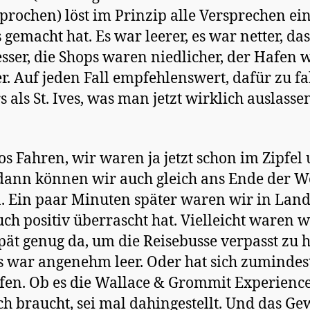
prochen) löst im Prinzip alle Versprechen ein
s gemacht hat. Es war leerer, es war netter, da
sser, die Shops waren niedlicher, der Hafen 
r. Auf jeden Fall empfehlenswert, dafür zu f
s als St. Ives, was man jetzt wirklich auslasse
s Fahren, wir waren ja jetzt schon im Zipfel
 dann können wir auch gleich ans Ende der W
. Ein paar Minuten später waren wir in Land
ch positiv überrascht hat. Vielleicht waren w
pät genug da, um die Reisebusse verpasst zu 
s war angenehm leer. Oder hat sich zumindest
fen. Ob es die Wallace & Grommit Experience
ch braucht, sei mal dahingestellt. Und das Ge