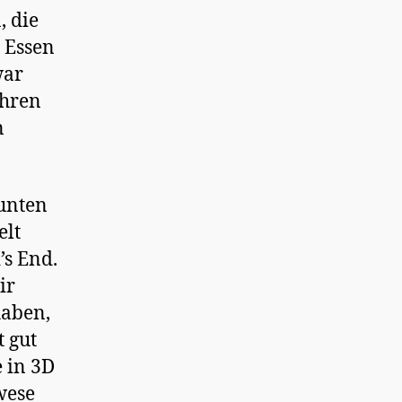
, die
s Essen
war
ahren
n
 unten
elt
’s End.
ir
haben,
 gut
 in 3D
wese