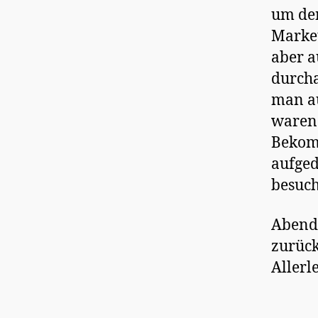
um den
Market
aber a
durcha
man au
waren 
Bekom
aufged
besuch
Abende
zurück
Allerl