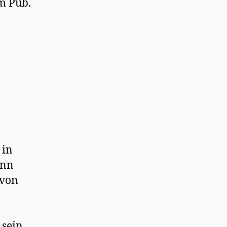
m Pub.
n
 in
ann
 von
 sein,