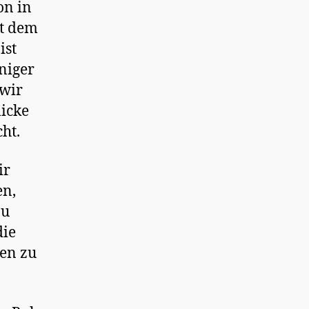
on in
it dem
ist
niger
 wir
licke
ht.
ir
en,
zu
die
en zu