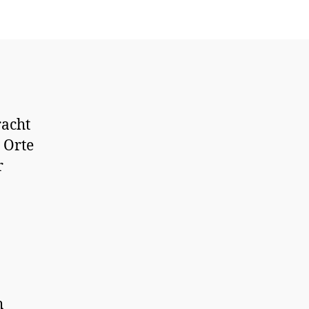
racht
 Orte
r
h