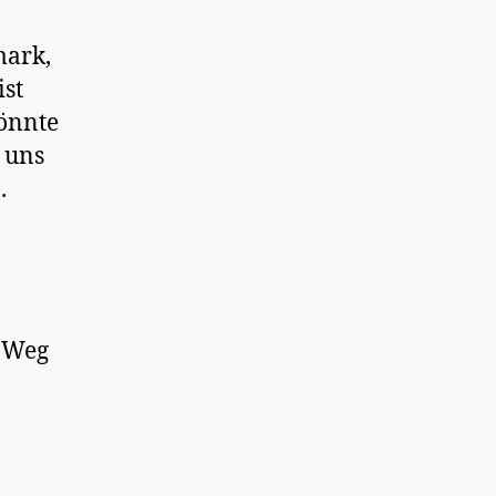
mark,
ist
önnte
 uns
.
m Weg