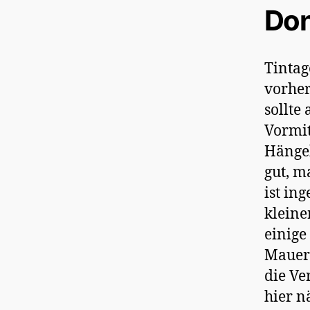
Don
Tintag
vorher
sollte
Vormit
Hängeb
gut, m
ist in
kleine
einige
Mauerr
die Ve
hier n