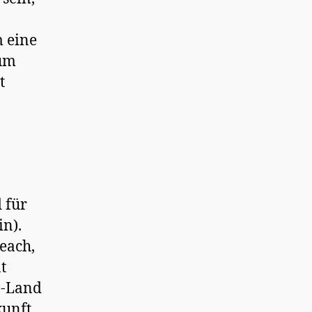
m eine
zum
t
 für
in).
each,
t
o-Land
kunft