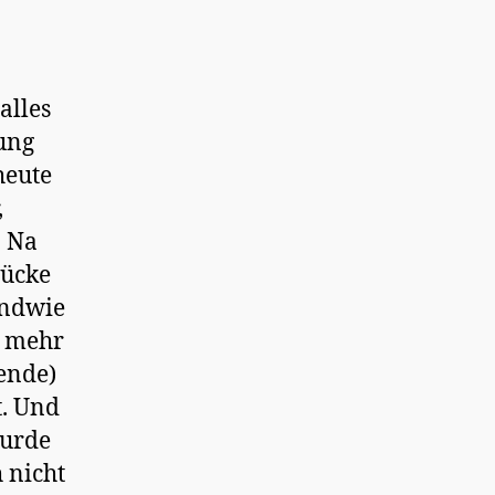
alles
hung
heute
,
. Na
rücke
endwie
r mehr
ende)
t. Und
wurde
 nicht