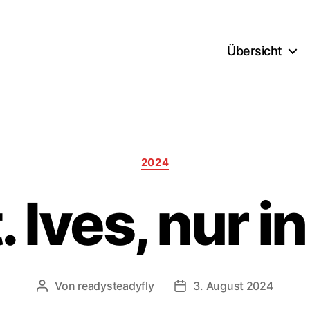
Übersicht
Kategorien
2024
. Ives, nur i
Von
readysteadyfly
3. August 2024
Beitragsautor
Veröffentlichungsdatum