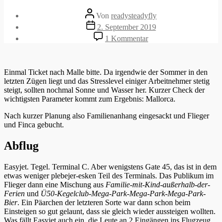
Beitragsautor
Von
readysteadyfly
Veröffentlichungsdatum
2. September 2019
zu
1 Kommentar
Verdammte
Franzosen
Einmal Ticket nach Malle bitte. Da irgendwie der Sommer in den
letzten Zügen liegt und das Stresslevel einiger Arbeitnehmer stetig
steigt, sollten nochmal Sonne und Wasser her. Kurzer Check der
wichtigsten Parameter kommt zum Ergebnis: Mallorca.
Nach kurzer Planung also Familienanhang eingesackt und Flieger
und Finca gebucht.
Abflug
Easyjet. Tegel. Terminal C. Aber wenigstens Gate 45, das ist in dem
etwas weniger plebejer-esken Teil des Terminals. Das Publikum im
Flieger dann eine Mischung aus
Familie-mit-Kind-außerhalb-der-
Ferien
und
Ü50-Kegelclub-Mega-Park-Mega-Park-Mega-Park-
Bier
. Ein Päarchen der letzteren Sorte war dann schon beim
Einsteigen so gut gelaunt, dass sie gleich wieder aussteigen wollten.
Was fällt Easyjet auch ein, die Leute an 2 Eingängen ins Flugzeug