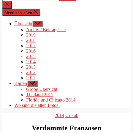
nach:
Suche
schließen
Menü schließen
Übersicht
Untermenü
anzeigen
Archiv / Beitragsliste
2019
2018
2017
2016
2015
2014
2013
2012
2011
Karten
Untermenü
anzeigen
Grobe Übersicht
Thailand 2015
Florida und Chicago 2014
Wo sind die alten Fotos?
Kategorien
2019
Urlaub
Verdammte Franzosen