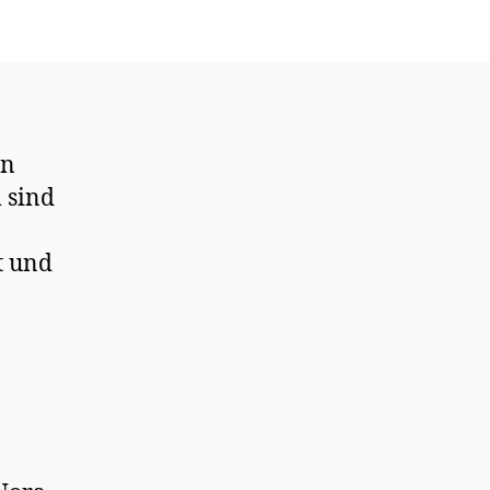
en
 sind
t und