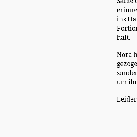
Same o
erinne
ins Ha
Portio
halt.
Nora h
gezoge
sonder
um ih
Leider