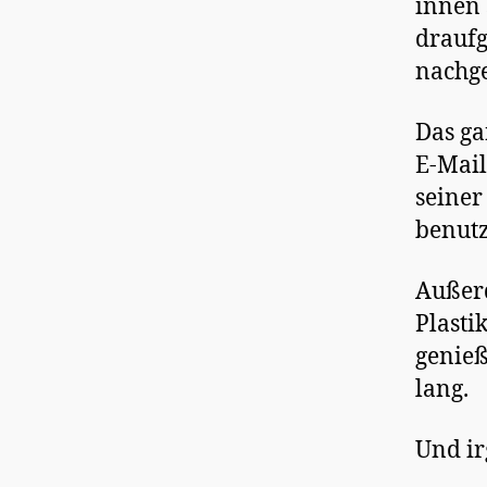
innen 
draufg
nachge
Das ga
E-Mail
seiner
benut
Außerd
Plasti
genieß
lang.
Und ir