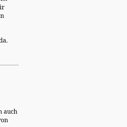
ir
en
da.
n auch
von