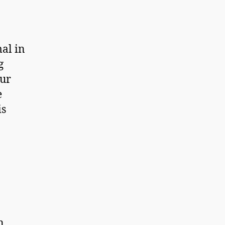
mal in
g
nur
e
is
en…