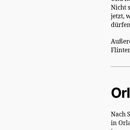
Nicht 
jetzt,
dürfen
Außerd
Flinte
Or
Nach 
in Orl