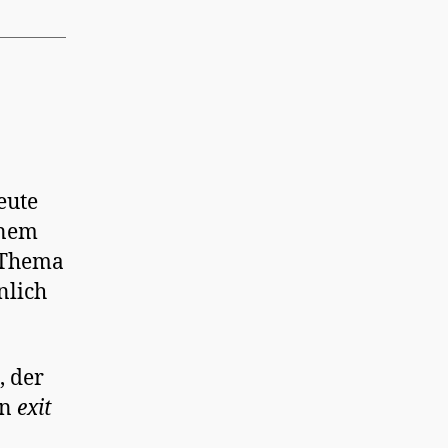
eute
inem
 Thema
nlich
, der
en
exit