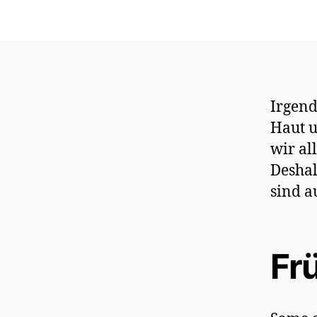
Irgend
Haut u
wir al
Deshal
sind a
Fr