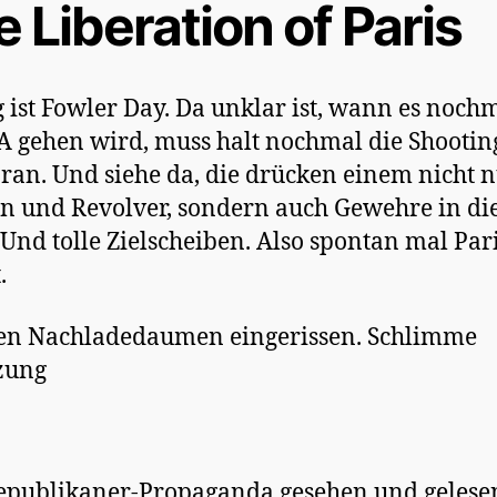
 Liberation of Paris
g ist Fowler Day. Da unklar ist, wann es noch
A gehen wird, muss halt nochmal die Shootin
ran. Und siehe da, die drücken einem nicht 
en und Revolver, sondern auch Gewehre in di
Und tolle Zielscheiben. Also spontan mal Par
.
en Nachladedaumen eingerissen. Schlimme
zung
epublikaner-Propaganda gesehen und geles