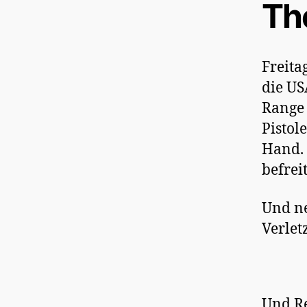
The
Freita
die US
Range 
Pistol
Hand. 
befreit
Und n
Verlet
Und R