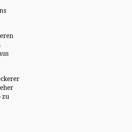
ns
deren
n
aus
eckerer
seher
o zu