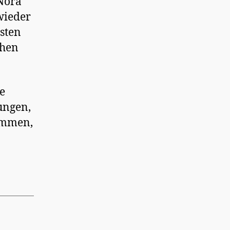
 Nora
 wieder
nsten
chen
te
ungen,
ommen,