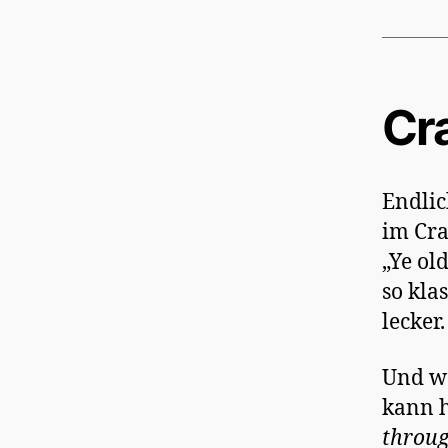
Cr
Endlic
im Cra
„Ye ol
so kla
lecker.
Und we
kann h
throug