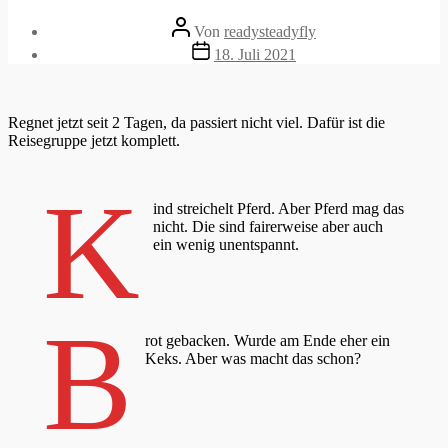
Beitragsautor
Von
readysteadyfly
Veröffentlichungsdatum
18. Juli 2021
Regnet jetzt seit 2 Tagen, da passiert nicht viel. Dafür ist die
Reisegruppe jetzt komplett.
K
ind streichelt Pferd. Aber Pferd mag das
nicht. Die sind fairerweise aber auch
ein wenig unentspannt.
B
rot gebacken. Wurde am Ende eher ein
Keks. Aber was macht das schon?