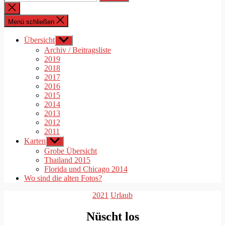
nach:
Suche
schließen
Menü schließen
Übersicht
Untermenü
anzeigen
Archiv / Beitragsliste
2019
2018
2017
2016
2015
2014
2013
2012
2011
Karten
Untermenü
anzeigen
Grobe Übersicht
Thailand 2015
Florida und Chicago 2014
Wo sind die alten Fotos?
Kategorien
2021
Urlaub
Nüscht los