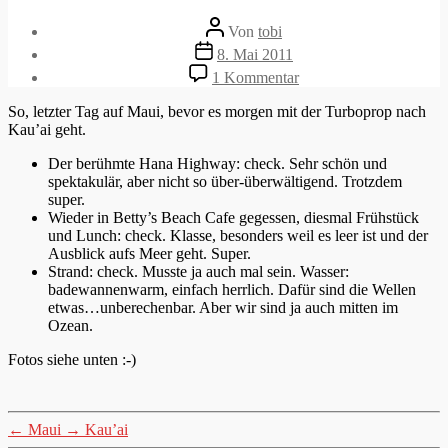
Beitragsautor
Von
tobi
Veröffentlichungsdatum
8. Mai 2011
zu
1 Kommentar
Maui
2
So, letzter Tag auf Maui, bevor es morgen mit der Turboprop nach
Kau’ai geht.
Der berühmte Hana Highway: check. Sehr schön und
spektakulär, aber nicht so über-überwältigend. Trotzdem
super.
Wieder in Betty’s Beach Cafe gegessen, diesmal Frühstück
und Lunch: check. Klasse, besonders weil es leer ist und der
Ausblick aufs Meer geht. Super.
Strand: check. Musste ja auch mal sein. Wasser:
badewannenwarm, einfach herrlich. Dafür sind die Wellen
etwas…unberechenbar. Aber wir sind ja auch mitten im
Ozean.
Fotos siehe unten :-)
←
Maui
→
Kau’ai