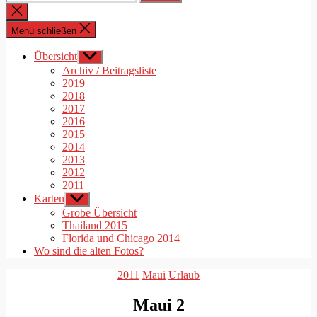
nach:
Suche
schließen
Menü schließen
Übersicht
Untermenü
anzeigen
Archiv / Beitragsliste
2019
2018
2017
2016
2015
2014
2013
2012
2011
Karten
Untermenü
anzeigen
Grobe Übersicht
Thailand 2015
Florida und Chicago 2014
Wo sind die alten Fotos?
Kategorien
2011
Maui
Urlaub
Maui 2