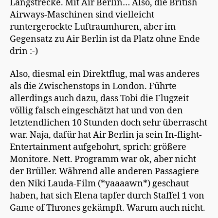
Langstrecke. Mit Air Berlin… Also, die British
1:
Airways-Maschinen sind vielleicht
Anko
runtergerockte Luftraumhuren, aber im
Gegensatz zu Air Berlin ist da Platz ohne Ende
drin :-)
Also, diesmal ein Direktflug, mal was anderes
als die Zwischenstops in London. Führte
allerdings auch dazu, dass Tobi die Flugzeit
völlig falsch eingeschätzt hat und von den
letztendlichen 10 Stunden doch sehr überrascht
war. Naja, dafür hat Air Berlin ja sein In-flight-
Entertainment aufgebohrt, sprich: größere
Monitore. Nett. Programm war ok, aber nicht
der Brüller. Während alle anderen Passagiere
den Niki Lauda-Film (*yaaaawn*) geschaut
haben, hat sich Elena tapfer durch Staffel 1 von
Game of Thrones gekämpft. Warum auch nicht.