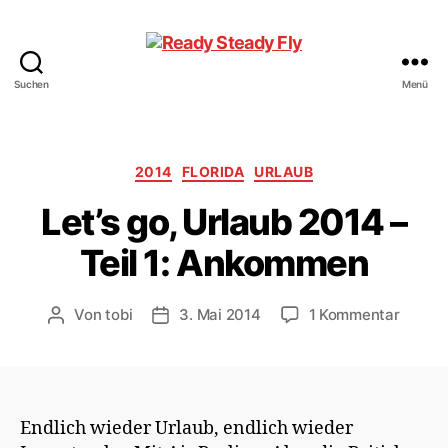
Suchen
Menü
Ready
Steady
Fly
Kategorien
2014
FLORIDA
URLAUB
Let’s go, Urlaub 2014 –
Teil 1: Ankommen
zu
Von
tobi
3. Mai 2014
1 Kommentar
Beitragsautor
Veröffentlichungsdatum
Let’s
go,
Urlaub
2014
–
Endlich wieder Urlaub, endlich wieder
Teil