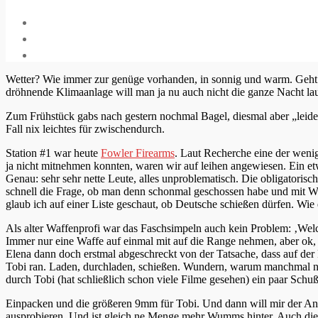
Wetter? Wie immer zur genüge vorhanden, in sonnig und warm. Geht ni
dröhnende Klimaanlage will man ja nu auch nicht die ganze Nacht la
Zum Frühstück gabs nach gestern nochmal Bagel, diesmal aber „leide
Fall nix leichtes für zwischendurch.
Station #1 war heute
Fowler Firearms
. Laut Recherche eine der wenig
ja nicht mitnehmen konnten, waren wir auf leihen angewiesen. Ein et
Genau: sehr sehr nette Leute, alles unproblematisch. Die obligatorisc
schnell die Frage, ob man denn schonmal geschossen habe und mit Wa
glaub ich auf einer Liste geschaut, ob Deutsche schießen dürfen. Wi
Als alter Waffenprofi war das Faschsimpeln auch kein Problem: ‚Welc
Immer nur eine Waffe auf einmal mit auf die Range nehmen, aber ok, 
Elena dann doch erstmal abgeschreckt von der Tatsache, dass auf de
Tobi ran. Laden, durchladen, schießen. Wundern, warum manchmal nix 
durch Tobi (hat schließlich schon viele Filme gesehen) ein paar Schu
Einpacken und die größeren 9mm für Tobi. Und dann will mir der Ang
ausprobieren. Und ist gleich ne Menge mehr Wumms hinter. Auch die