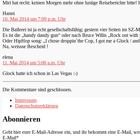
Miri hat recht: keinen Morgen mehr ohne lustige Reiseberichte bitte! I
sagt:
Hanni
10. Mai 2014 um 7:09 p.m. Uhr
Die Ballerei ist ja echt gesellschaftsfähig; gestern vier Seiten im SZ
Es ist die „handy dandy gun“ oder nach Bruce Willis „Rock out with 
Oder HipHop song: „I chose droppin`the Cop, I got me a Glock / and
Na, weissse Bescheid !
sagt:
elena
11. Mai 2014 um 5:00 a.m. Uhr
Glock hatte ich schon in Las Vegas :-)
Die Kommentare sind geschlossen.
Impressum
Datenschutzerklärung
Abonnieren
Gebt hier eure E-Mail-Adresse ein, und ihr bekommt eine E-Mail, wen
E-Mail*