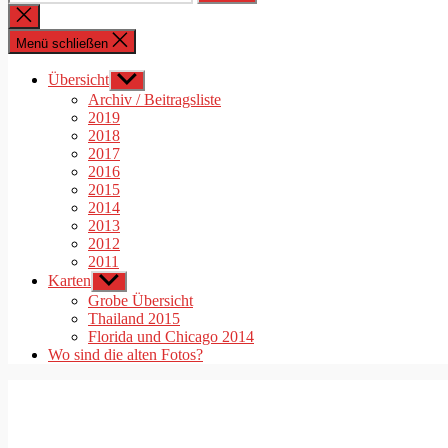
nach:
Suche
schließen
Menü schließen
Übersicht
Untermenü
anzeigen
Archiv / Beitragsliste
2019
2018
2017
2016
2015
2014
2013
2012
2011
Karten
Untermenü
anzeigen
Grobe Übersicht
Thailand 2015
Florida und Chicago 2014
Wo sind die alten Fotos?