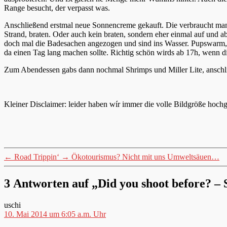
Range besucht, der verpasst was.
Anschließend erstmal neue Sonnencreme gekauft. Die verbraucht man hi
Strand, braten. Oder auch kein braten, sondern eher einmal auf und 
doch mal die Badesachen angezogen und sind ins Wasser. Pupswarm, a
da einen Tag lang machen sollte. Richtig schön wirds ab 17h, wenn 
Zum Abendessen gabs dann nochmal Shrimps und Miller Lite, anschlie
Kleiner Disclaimer: leider haben wír immer die volle Bildgröße hoch
←
Road Trippin‘
→
Ökotourismus? Nicht mit uns Umweltsäuen…
3 Antworten auf „Did you shoot before? –
sagt:
uschi
10. Mai 2014 um 6:05 a.m. Uhr