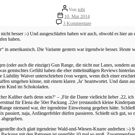
Beitragsautor
Von
tobi
Veröffentlichungsdatum
10. Mai 2014
zu
3 Kommentare
Did
you
cht besser :-) Und ausgeschlafen haben wir auch, obwohl es hier an d
shoot
ufen haben.
before?
–
r“ in amerikanisch. Die Variante gestern war irgendwie besser. Heute
Sure,
sure…
en (oder auch die einzige) Gun Range, die nicht nur Lanes, sondern au
was gemischtes Gefühl haben die eher mittelmäßigen Reviews hinterlass
he Liability Waiver unterschrieben (von wegen, wenn dich einer erschieß
ffen umgehen könne, mit einem klaren ‚Ja‘ beantwortet. Und dann ausg
e ein Kind im Schokoladen.
her Kaliber darfs denn sein?‘ – ‚Für die Dame vielleicht lieber .22, 
erstmal für Elena die 50er Packung .22er (erstaunlich kleine Kinderpat
r Range niemand war, der irgendeine Einweisung gegeben hätte. Schließ
passiert, naja, Anfängerfehler dürfen passieren. Schießt sich gut, so
ß abgegeben.
estellte doch glatt irgendeine Wald-und-Wiesen-Knarre andrehen :-) S
 Packung mit den Patronen ist ungefähr 10 mal so groß. Zusammenfass