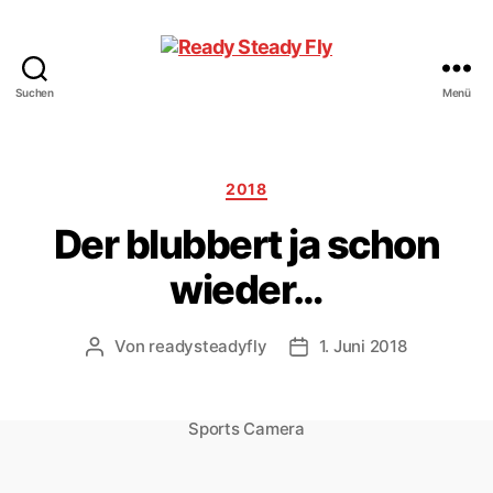
Suchen
Menü
Ready
Steady
Fly
Kategorien
2018
Der blubbert ja schon
wieder…
Von
readysteadyfly
1. Juni 2018
Beitragsautor
Veröffentlichungsdatum
Sports Camera