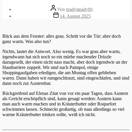
Beitragsautor
Von
readysteadyfly
Veröffentlichungsdatum
14. August 2025
Blick aus dem Fenster: alles grau. Schritt vor die Tür: aber doch
ganz warm. Was also tun?
Nichts, lautet die Antwort. Also wenig. Es war grau aber warm,
irgendwann hat sich noch so ein mürbe machender Drizzle
dazugesellt, der einen nicht nass macht, aber doch irgendwie an der
Hautbarriere zuppelt. Wir sind nach Paimpol, einige
Shoppingaufgaben erledigen, die am Montag offen geblieben
waren. Dann haben wir rumgeschlonzt, sind eingeschlafen, und sind
dann noch zur Austernbar.
Rückgreifend auf Elenas Zitat von vor ein paar Tagen, dass Austern
als Gericht erschöpflich sind, kann gesagt werden: Austern kann
man auch warm machen und in Kräuterbutter oder Roquefort
schwimmen lassen. Schmeckt großartig, ob man allerdings so viel
warme Kräuterbutter trinken sollte, weiß ich nicht.