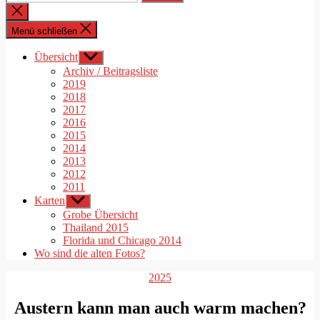
nach:
Suche
schließen
Menü schließen
Übersicht
Untermenü
anzeigen
Archiv / Beitragsliste
2019
2018
2017
2016
2015
2014
2013
2012
2011
Karten
Untermenü
anzeigen
Grobe Übersicht
Thailand 2015
Florida und Chicago 2014
Wo sind die alten Fotos?
Kategorien
2025
Austern kann man auch warm machen?